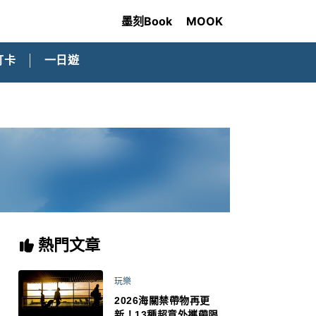
墨刻Book
MOOK
打卡
一日遊
熱門文章
玩樂
2026海關禁帶物再更
新！13種超意外攜帶限