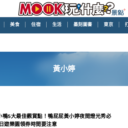
美食
住宿
生活
墨刻圖書
東京
黃小婷
小鴨5大最佳觀賞點！鴨屁屁黃小婷夜間燈光秀必
冬日遊樂園領券時間要注意