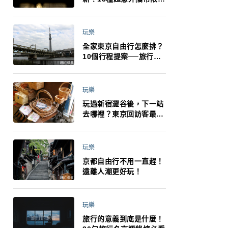
制：猛健樂、直髮梳、藍
牙耳機、暖暖包都有事！
最高還罰百萬！注意事項
玩樂
一次看！
全家東京自由行怎麼排？
10個行程提案──旅行不
再有人喊累喊無聊 X 爸媽
小孩都能找到喜歡的好玩
法！
玩樂
玩過新宿澀谷後，下一站
去哪裡？東京回訪客最推
薦下北澤
玩樂
京都自由行不用一直趕！
遠離人潮更好玩！
玩樂
旅行的意義到底是什麼！