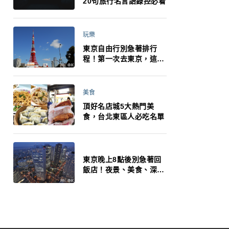
20句旅行名言語錄控必看
玩樂
東京自由行別急著排行
程！第一次去東京，這10
件事更重要
美食
頂好名店城5大熱門美
食，台北東區人必吃名單
東京晚上8點後別急著回
飯店！夜景、美食、深夜
玩法一次整理，東京人的
夜生活才正要開始