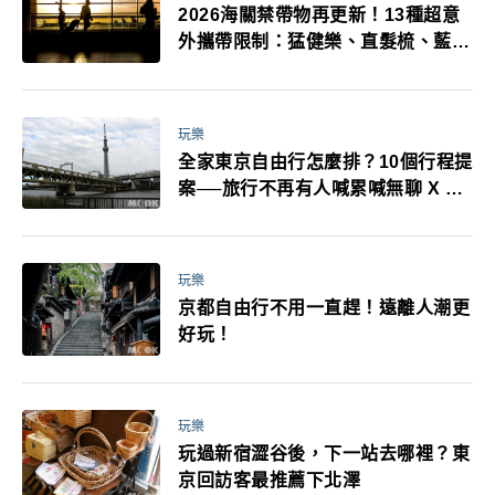
2026海關禁帶物再更新！13種超意
外攜帶限制：猛健樂、直髮梳、藍牙
耳機、暖暖包都有事！最高還罰百
萬！注意事項一次看！
玩樂
全家東京自由行怎麼排？10個行程提
案──旅行不再有人喊累喊無聊 X 爸
媽小孩都能找到喜歡的好玩法！
玩樂
京都自由行不用一直趕！遠離人潮更
好玩！
玩樂
玩過新宿澀谷後，下一站去哪裡？東
京回訪客最推薦下北澤