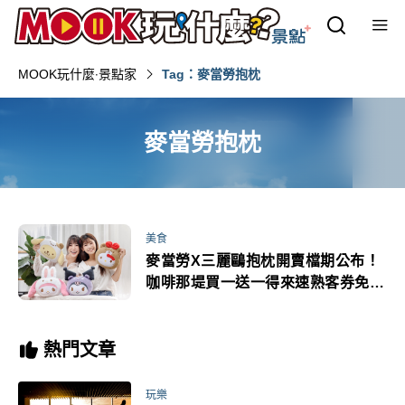
MOOK玩什麼‧景點家
Tag：麥當勞抱枕
麥當勞抱枕
美食
麥當勞X三麗鷗抱枕開賣檔期公布！
咖啡那堤買一送一得來速熟客券免費
吃大麥克
熱門文章
玩樂