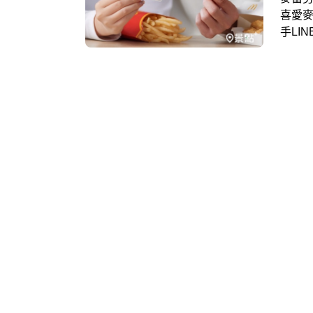
喜愛麥
手LI
場！