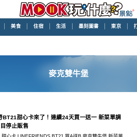
美食
住宿
生活
墨刻圖書
東京
麥克雙牛堡
勞BT21甜心卡來了！連續24天買一送一 新菜單調
項目停止販售
甜心卡,LINEFRIENDS,BT21,買A送B,麥克雙牛堡,新菜單