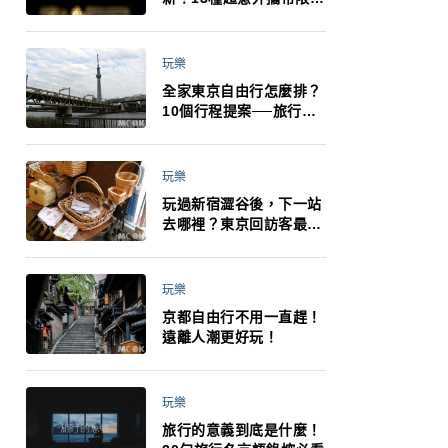
制：猛健樂、直髮梳、藍
牙耳機、暖暖包都有事！
最高還罰百萬！注意事項
玩樂
一次看！
全家東京自由行怎麼排？
10個行程提案──旅行不
再有人喊累喊無聊 X 爸媽
小孩都能找到喜歡的好玩
法！
玩樂
玩過新宿澀谷後，下一站
去哪裡？東京回訪客最推
薦下北澤
玩樂
京都自由行不用一直趕！
遠離人潮更好玩！
玩樂
旅行的意義到底是什麼！