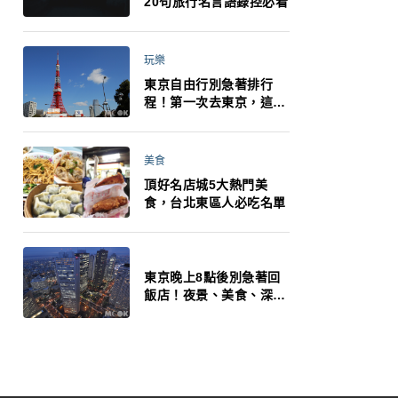
20句旅行名言語錄控必看
玩樂
東京自由行別急著排行
程！第一次去東京，這10
件事更重要
美食
頂好名店城5大熱門美
食，台北東區人必吃名單
東京晚上8點後別急著回
飯店！夜景、美食、深夜
玩法一次整理，東京人的
夜生活才正要開始