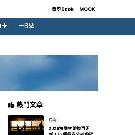
墨刻Book
MOOK
打卡
一日遊
熱門文章
玩樂
2026海關禁帶物再更
新！13種超意外攜帶限