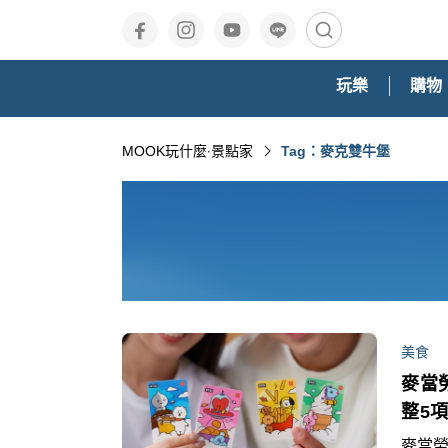
玩樂
購物
MOOK玩什麼‧景點家
Tag：麥克雙牛堡
美食
麥當
整5
麥當勞,