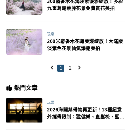
300麝香木花海淡紫優雅綻放！多彩
九重葛錫葉藤花景免費賞花美拍
玩樂
200米麝香木花海美爆綻放！大滿版
淡紫色花景仙氣爆棚美拍
1
2
熱門文章
玩樂
2026海關禁帶物再更新！13種超意
外攜帶限制：猛健樂、直髮梳、藍牙
耳機、暖暖包都有事！最高還罰百
萬！注意事項一次看！