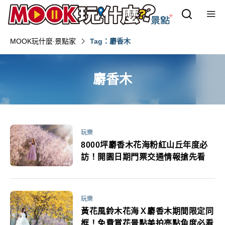
MOOK玩什麼‧景點家
Tag：麝香木
麝香木
玩樂
8000坪麝香木花海粉紅山丘年度必
訪！開園日期門票交通情報搶先看
玩樂
黃花風鈴木花海Ｘ麝香木期間限定同
框！免費賞花景點美拍亮點角度必看