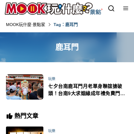
MOOK玩什麼‧景點家
Tag：鹿耳門
鹿耳門
玩樂
七夕台南鹿耳門月老單身聯誼搶破
頭！台南9大求姻緣成年禮免費門票
活動情人節必看
熱門文章
玩樂