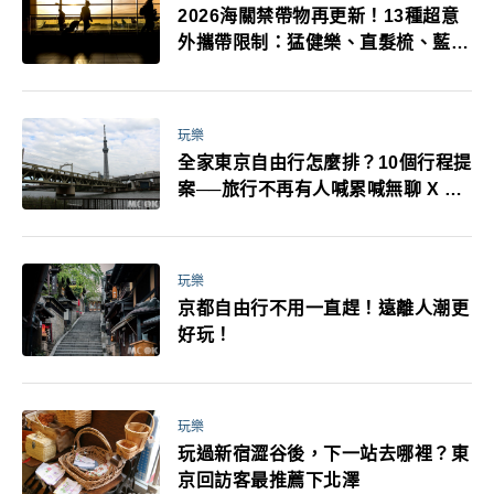
2026海關禁帶物再更新！13種超意
外攜帶限制：猛健樂、直髮梳、藍牙
耳機、暖暖包都有事！最高還罰百
萬！注意事項一次看！
玩樂
全家東京自由行怎麼排？10個行程提
案──旅行不再有人喊累喊無聊 X 爸
媽小孩都能找到喜歡的好玩法！
玩樂
京都自由行不用一直趕！遠離人潮更
好玩！
玩樂
玩過新宿澀谷後，下一站去哪裡？東
京回訪客最推薦下北澤