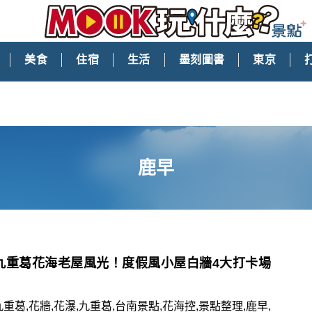
美食
住宿
生活
墨刻圖書
東京
鹿早
九重葛花海老屋風光！度假風小屋白牆4大打卡場
九重葛,花牆,花瀑,九重葛,台南景點,花海控,景點整理,鹿早,