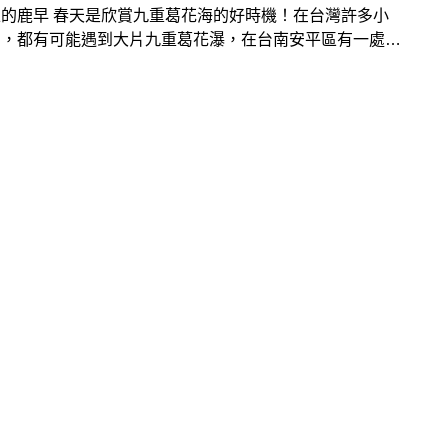
的鹿早 春天是欣賞九重葛花海的好時機！在台灣許多小
角，都有可能遇到大片九重葛花瀑，在台南安平區有一處少
橘色九重葛花牆，，搭配老屋洋樓場景，拍起照來相當有意