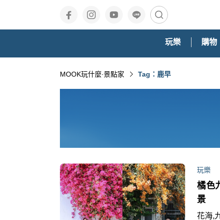
玩樂
購物
MOOK玩什麼‧景點家
Tag：鹿早
玩樂
橘色
景
花海,