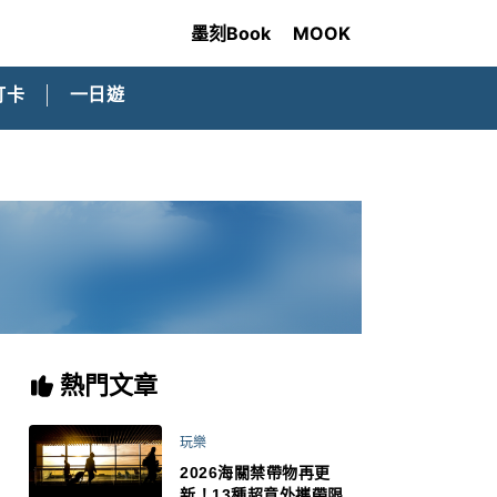
墨刻Book
MOOK
打卡
一日遊
熱門文章
玩樂
2026海關禁帶物再更
新！13種超意外攜帶限