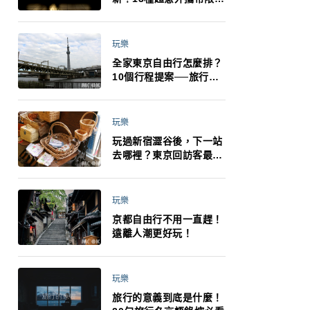
制：猛健樂、直髮梳、藍
牙耳機、暖暖包都有事！
最高還罰百萬！注意事項
玩樂
一次看！
全家東京自由行怎麼排？
10個行程提案──旅行不
再有人喊累喊無聊 X 爸媽
小孩都能找到喜歡的好玩
法！
玩樂
玩過新宿澀谷後，下一站
去哪裡？東京回訪客最推
薦下北澤
玩樂
京都自由行不用一直趕！
遠離人潮更好玩！
玩樂
旅行的意義到底是什麼！