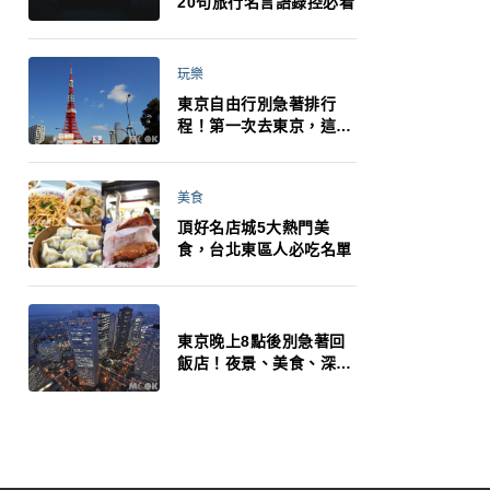
20句旅行名言語錄控必看
玩樂
東京自由行別急著排行
程！第一次去東京，這10
件事更重要
美食
頂好名店城5大熱門美
食，台北東區人必吃名單
東京晚上8點後別急著回
飯店！夜景、美食、深夜
玩法一次整理，東京人的
夜生活才正要開始