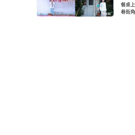
餐桌上
巷街
見的
境！