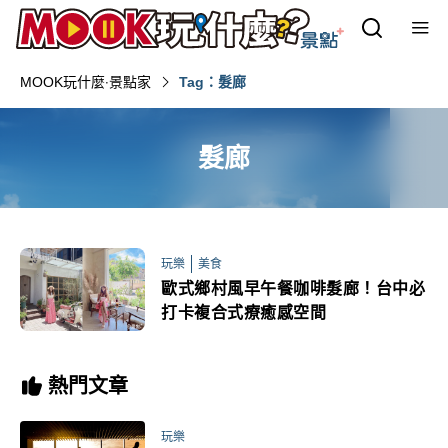
MOOK玩什麼‧景點家
Tag：髮廊
髮廊
玩樂
美食
歐式鄉村風早午餐咖啡髮廊！台中必
打卡複合式療癒感空間
熱門文章
玩樂