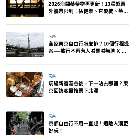
2026海關禁帶物再更新！13種超意
外攜帶限制：猛健樂、直髮梳、藍牙
耳機、暖暖包都有事！最高還罰百
萬！注意事項一次看！
玩樂
全家東京自由行怎麼排？10個行程提
案──旅行不再有人喊累喊無聊 X 爸
媽小孩都能找到喜歡的好玩法！
玩樂
玩過新宿澀谷後，下一站去哪裡？東
京回訪客最推薦下北澤
玩樂
京都自由行不用一直趕！遠離人潮更
好玩！