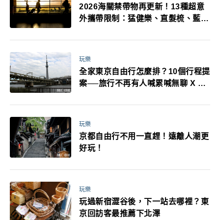
2026海關禁帶物再更新！13種超意
外攜帶限制：猛健樂、直髮梳、藍牙
耳機、暖暖包都有事！最高還罰百
萬！注意事項一次看！
玩樂
全家東京自由行怎麼排？10個行程提
案──旅行不再有人喊累喊無聊 X 爸
媽小孩都能找到喜歡的好玩法！
玩樂
京都自由行不用一直趕！遠離人潮更
好玩！
玩樂
玩過新宿澀谷後，下一站去哪裡？東
京回訪客最推薦下北澤