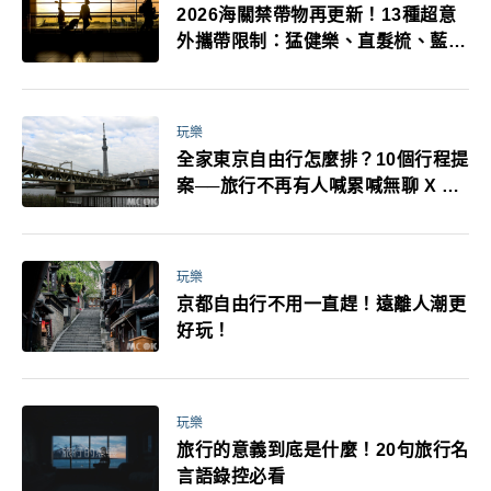
2026海關禁帶物再更新！13種超意
外攜帶限制：猛健樂、直髮梳、藍牙
耳機、暖暖包都有事！最高還罰百
萬！注意事項一次看！
玩樂
全家東京自由行怎麼排？10個行程提
案──旅行不再有人喊累喊無聊 X 爸
媽小孩都能找到喜歡的好玩法！
玩樂
京都自由行不用一直趕！遠離人潮更
好玩！
玩樂
旅行的意義到底是什麼！20句旅行名
言語錄控必看