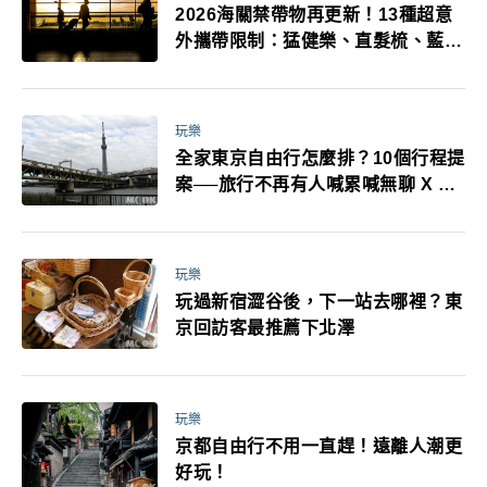
2026海關禁帶物再更新！13種超意
外攜帶限制：猛健樂、直髮梳、藍牙
耳機、暖暖包都有事！最高還罰百
萬！注意事項一次看！
玩樂
全家東京自由行怎麼排？10個行程提
案──旅行不再有人喊累喊無聊 X 爸
媽小孩都能找到喜歡的好玩法！
玩樂
玩過新宿澀谷後，下一站去哪裡？東
京回訪客最推薦下北澤
玩樂
京都自由行不用一直趕！遠離人潮更
好玩！