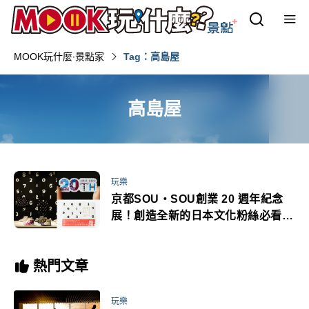
MOOK玩什麼‧景點家
Tag：高島屋
高島屋
玩樂
京都SOU・SOU創業 20 週年紀念
展！創造全新的日本文化粉絲必看亮
點
熱門文章
玩樂