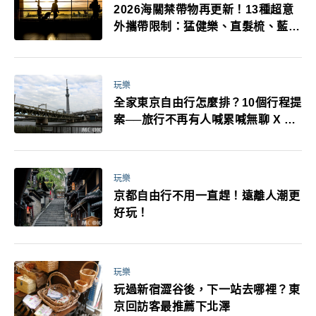
2026海關禁帶物再更新！13種超意
外攜帶限制：猛健樂、直髮梳、藍牙
耳機、暖暖包都有事！最高還罰百
萬！注意事項一次看！
玩樂
全家東京自由行怎麼排？10個行程提
案──旅行不再有人喊累喊無聊 X 爸
媽小孩都能找到喜歡的好玩法！
玩樂
京都自由行不用一直趕！遠離人潮更
好玩！
玩樂
玩過新宿澀谷後，下一站去哪裡？東
京回訪客最推薦下北澤