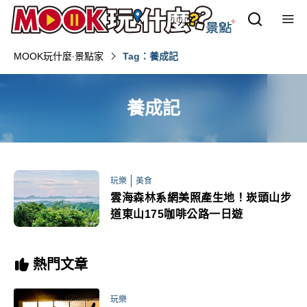
MOOK玩什麼‧景點家
Tag：養成記
養成記
玩樂
美食
雲海森林系網美照產生地！崁頭山步
道東山175咖啡公路一日遊
熱門文章
玩樂