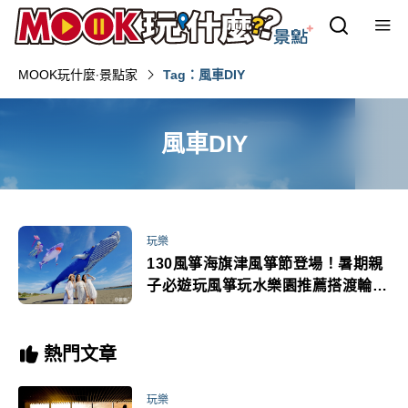
MOOK玩什麼‧景點家
Tag：風車DIY
風車DIY
玩樂
130風箏海旗津風箏節登場！暑期親
子必遊玩風箏玩水樂園推薦搭渡輪最
便利
熱門文章
玩樂