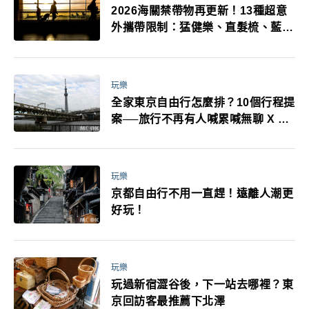
2026海關禁帶物再更新！13種超意
外攜帶限制：猛健樂、直髮梳、藍牙
耳機、暖暖包都有事！最高還罰百
萬！注意事項一次看！
玩樂
全家東京自由行怎麼排？10個行程提
案──旅行不再有人喊累喊無聊 X 爸
媽小孩都能找到喜歡的好玩法！
玩樂
京都自由行不用一直趕！遠離人潮更
好玩！
玩樂
玩過新宿澀谷後，下一站去哪裡？東
京回訪客最推薦下北澤