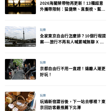
2026海關禁帶物再更新！13種超意
外攜帶限制：猛健樂、直髮梳、藍牙
耳機、暖暖包都有事！最高還罰百
萬！注意事項一次看！
玩樂
全家東京自由行怎麼排？10個行程提
案──旅行不再有人喊累喊無聊 X 爸
媽小孩都能找到喜歡的好玩法！
玩樂
京都自由行不用一直趕！遠離人潮更
好玩！
玩樂
玩過新宿澀谷後，下一站去哪裡？東
京回訪客最推薦下北澤