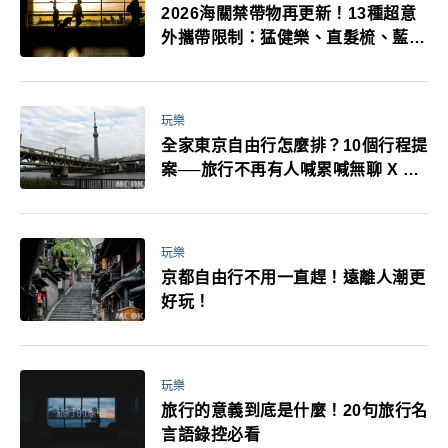
2026海關禁帶物再更新！13種超意
外攜帶限制：猛健樂、直髮梳、藍牙
耳機、暖暖包都有事！最高還罰百
萬！注意事項一次看！
玩樂
全家東京自由行怎麼排？10個行程提
案──旅行不再有人喊累喊無聊 X 爸
媽小孩都能找到喜歡的好玩法！
玩樂
京都自由行不用一直趕！遠離人潮更
好玩！
玩樂
旅行的意義到底是什麼！20句旅行名
言語錄控必看