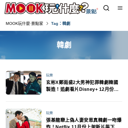
MOOK玩什麼‧景點家
Tag：韓劇
韓劇
玩樂
玄彬X鄭雨盛2大男神犯罪韓劇韓國
製造！追劇看片Disney+ 12月份強
片推薦
玩樂
張基龍戀上偽人妻安恩真韓劇一吻爆
炸！Netflix 11月份上架新片與下架