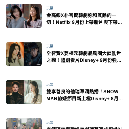
玩樂
金高銀X朴智賢韓劇妳和其餘的一
切！Netflix 9月份上架新片與下架清
單
玩樂
全智賢X姜棟元韓劇暴風圈大談亂世
之戀！追劇看片Disney+ 9月份強片
推薦
玩樂
雙李善良的他瑞草洞熱播！SNOW
MAN旅遊節目新上檔Disney+ 8月份
推薦新片片單
玩樂