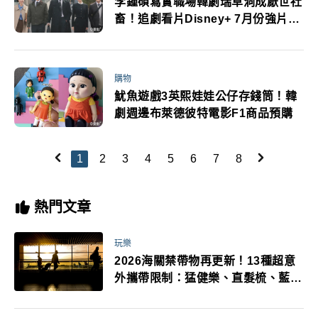
李鍾碩寫實職場韓劇瑞草洞成厭世社
畜！追劇看片Disney+ 7月份強片推
薦
購物
魷魚遊戲3英熙娃娃公仔存錢筒！韓
劇週邊布萊德彼特電影F1商品預購
1
2
3
4
5
6
7
8
熱門文章
玩樂
2026海關禁帶物再更新！13種超意
外攜帶限制：猛健樂、直髮梳、藍牙
耳機、暖暖包都有事！最高還罰百
萬！注意事項一次看！