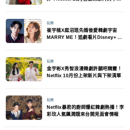
清單
玩樂
崔宇植X庭沼珉先婚後愛韓劇宇宙
MARRY ME！追劇看片Disney+ 10
月份強片推薦
玩樂
金宇彬X秀智浪漫韓劇許願吧精靈！
Netflix 10月份上架新片與下架清單
玩樂
Netflix暴君的廚師爆紅韓劇熱播！李
彩玟人氣飆潤娥來台開見面會情報