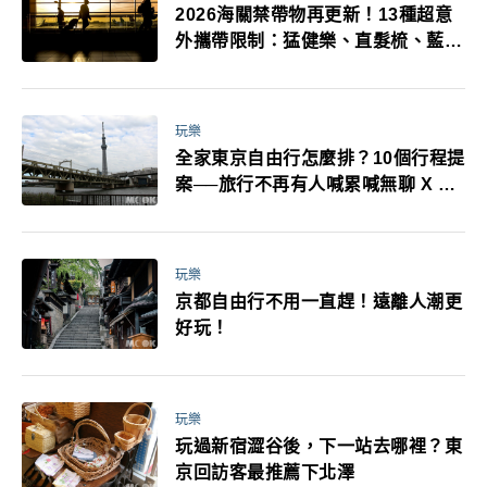
2026海關禁帶物再更新！13種超意
外攜帶限制：猛健樂、直髮梳、藍牙
耳機、暖暖包都有事！最高還罰百
萬！注意事項一次看！
玩樂
全家東京自由行怎麼排？10個行程提
案──旅行不再有人喊累喊無聊 X 爸
媽小孩都能找到喜歡的好玩法！
玩樂
京都自由行不用一直趕！遠離人潮更
好玩！
玩樂
玩過新宿澀谷後，下一站去哪裡？東
京回訪客最推薦下北澤