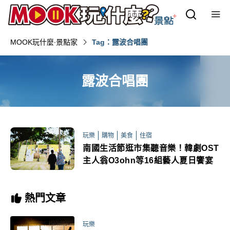
MOOK玩什麼‧景點家
Tag：露波合唱團
露波合唱團
玩樂
購物
美食
住宿
南國生活節逛市集聽音樂！韓劇OST
主人翁O3ohn等16組藝人夏日饗宴
熱門文章
玩樂