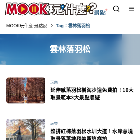
MOOK玩什麼‧景點家
Tag：雲林落羽松
雲林落羽松
玩樂
延伸感落羽松樹海步道免費拍！10大
取景範本3大景點順遊
玩樂
整排紅棕落羽松水圳大道！水岸意境
取景落葉地毯美照這樣拍