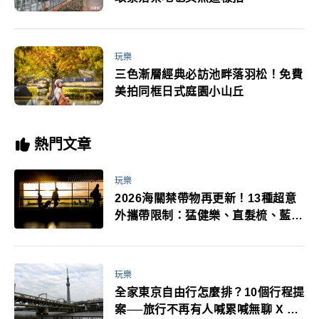
玩樂
三色漸層經典必訪池畔落羽松！免費
美拍同框日式庭園小山丘
熱門文章
玩樂
2026海關禁帶物再更新！13種超意
外攜帶限制：猛健樂、直髮梳、藍牙
耳機、暖暖包都有事！最高還罰百
萬！注意事項一次看！
玩樂
全家東京自由行怎麼排？10個行程提
案──旅行不再有人喊累喊無聊 X 爸