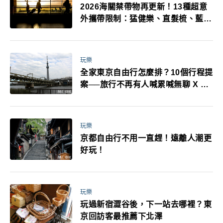
2026海關禁帶物再更新！13種超意
外攜帶限制：猛健樂、直髮梳、藍牙
耳機、暖暖包都有事！最高還罰百
萬！注意事項一次看！
玩樂
全家東京自由行怎麼排？10個行程提
案──旅行不再有人喊累喊無聊 X 爸
媽小孩都能找到喜歡的好玩法！
玩樂
京都自由行不用一直趕！遠離人潮更
好玩！
玩樂
玩過新宿澀谷後，下一站去哪裡？東
京回訪客最推薦下北澤