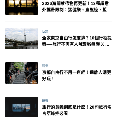
2026海關禁帶物再更新！13種超意
外攜帶限制：猛健樂、直髮梳、藍牙
耳機、暖暖包都有事！最高還罰百
萬！注意事項一次看！
玩樂
全家東京自由行怎麼排？10個行程提
案──旅行不再有人喊累喊無聊 X 爸
媽小孩都能找到喜歡的好玩法！
玩樂
京都自由行不用一直趕！遠離人潮更
好玩！
玩樂
旅行的意義到底是什麼！20句旅行名
言語錄控必看