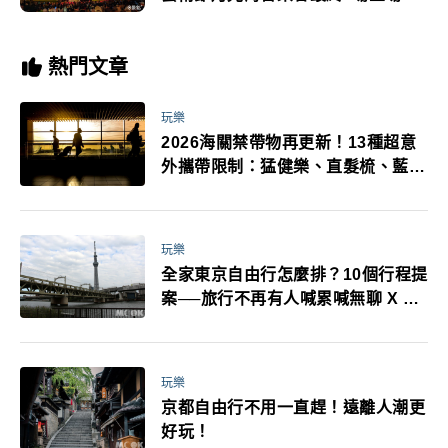
熱門文章
玩樂
2026海關禁帶物再更新！13種超意
外攜帶限制：猛健樂、直髮梳、藍牙
耳機、暖暖包都有事！最高還罰百
萬！注意事項一次看！
玩樂
全家東京自由行怎麼排？10個行程提
案──旅行不再有人喊累喊無聊 X 爸
媽小孩都能找到喜歡的好玩法！
玩樂
京都自由行不用一直趕！遠離人潮更
好玩！