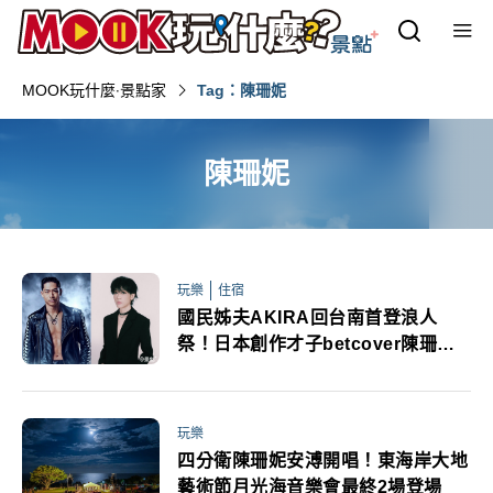
MOOK玩什麼‧景點家
Tag：陳珊妮
陳珊妮
玩樂
住宿
國民姊夫AKIRA回台南首登浪人
祭！日本創作才子betcover陳珊妮
第二波陣容公布
玩樂
四分衛陳珊妮安溥開唱！東海岸大地
藝術節月光海音樂會最終2場登場