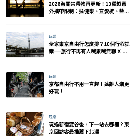
2026海關禁帶物再更新！13種超意
外攜帶限制：猛健樂、直髮梳、藍牙
耳機、暖暖包都有事！最高還罰百
萬！注意事項一次看！
玩樂
全家東京自由行怎麼排？10個行程提
案──旅行不再有人喊累喊無聊 X 爸
媽小孩都能找到喜歡的好玩法！
玩樂
京都自由行不用一直趕！遠離人潮更
好玩！
玩樂
玩過新宿澀谷後，下一站去哪裡？東
京回訪客最推薦下北澤