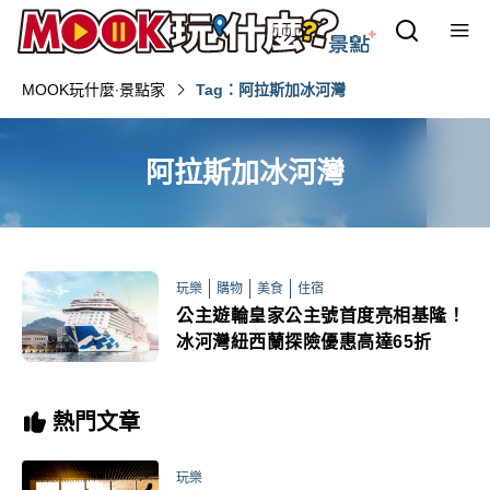
MOOK玩什麼‧景點家
Tag：阿拉斯加冰河灣
阿拉斯加冰河灣
玩樂
購物
美食
住宿
公主遊輪皇家公主號首度亮相基隆！
冰河灣紐西蘭探險優惠高達65折
熱門文章
玩樂