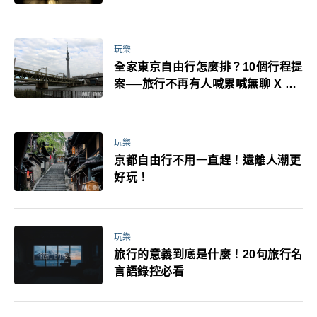
耳機、暖暖包都有事！最高還罰百
萬！注意事項一次看！
玩樂
全家東京自由行怎麼排？10個行程提
案──旅行不再有人喊累喊無聊 X 爸
媽小孩都能找到喜歡的好玩法！
玩樂
京都自由行不用一直趕！遠離人潮更
好玩！
玩樂
旅行的意義到底是什麼！20句旅行名
言語錄控必看