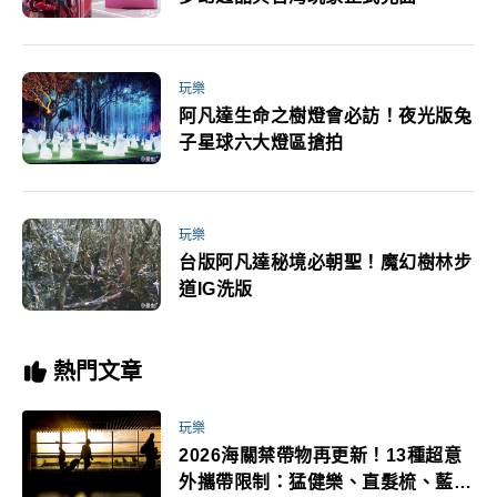
玩樂
阿凡達生命之樹燈會必訪！夜光版兔
子星球六大燈區搶拍
玩樂
台版阿凡達秘境必朝聖！魔幻樹林步
道IG洗版
熱門文章
玩樂
2026海關禁帶物再更新！13種超意
外攜帶限制：猛健樂、直髮梳、藍牙