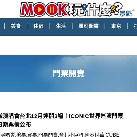
美食
住宿
生活
墨刻圖書
東京
門票開賣
城演唱會台北12月連開3場！ICONIC世界巡演門票
日期票價公布
演唱會,搶票,買票,門票開賣,台北小巨蛋,國泰世華,CUBE