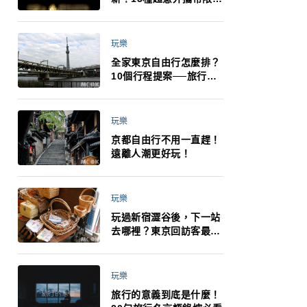
制：猛健樂、直髮梳、藍
牙耳機、暖暖包都有事！
最高還罰百萬！注意事項
玩樂
一次看！
全家東京自由行怎麼排？
10個行程提案──旅行不
再有人喊累喊無聊 X 爸媽
小孩都能找到喜歡的好玩
法！
玩樂
京都自由行不用一直趕！
遠離人潮更好玩！
玩樂
玩過新宿澀谷後，下一站
去哪裡？東京回訪客最推
薦下北澤
玩樂
旅行的意義到底是什麼！