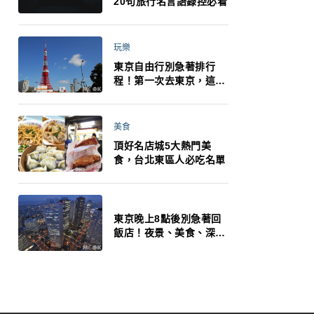
20句旅行名言語錄控必看
玩樂
東京自由行別急著排行
程！第一次去東京，這10
件事更重要
美食
頂好名店城5大熱門美
食，台北東區人必吃名單
東京晚上8點後別急著回
飯店！夜景、美食、深夜
玩法一次整理，東京人的
夜生活才正要開始