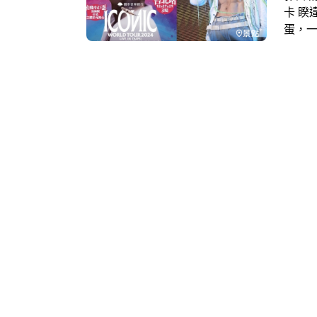
卡 睽
蛋，一
會《2