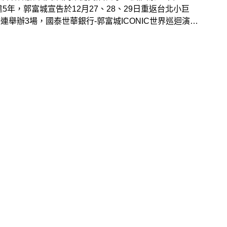
違5年，郭富城宣告於12月27、28、29日重返台北小巨
連舉辦3場，國泰世華銀行-郭富城ICONIC世界巡迴演唱
024台北站》演唱會，售票開賣細節9月12日公布！