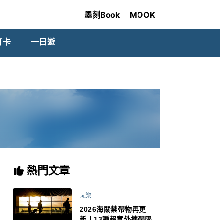
墨刻Book
MOOK
打卡
一日遊
熱門文章
玩樂
2026海關禁帶物再更
新！13種超意外攜帶限