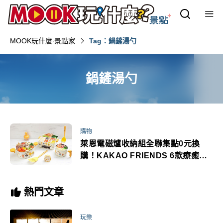
MOOK玩什麼‧景點家
Tag：鍋鏟湯勺
鍋鏟湯勺
購物
萊恩電磁爐收納組全聯集點0元換
購！KAKAO FRIENDS 6款療癒實
用廚具必收
熱門文章
玩樂