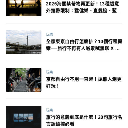
2026海關禁帶物再更新！13種超意
外攜帶限制：猛健樂、直髮梳、藍牙
耳機、暖暖包都有事！最高還罰百
萬！注意事項一次看！
玩樂
全家東京自由行怎麼排？10個行程提
案──旅行不再有人喊累喊無聊 X 爸
媽小孩都能找到喜歡的好玩法！
玩樂
京都自由行不用一直趕！遠離人潮更
好玩！
玩樂
旅行的意義到底是什麼！20句旅行名
言語錄控必看