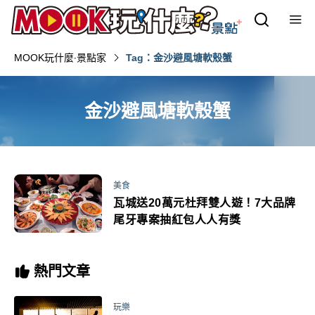
MOOK玩什麼‧景點家
Tag：金沙避風塘軟殼蟹
金沙避風塘軟殼蟹
美食
瓦城送20萬元杜拜雙人遊！7大品牌
尾牙專案抽紅包人人有獎
熱門文章
玩樂