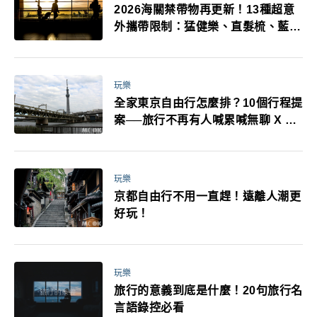
2026海關禁帶物再更新！13種超意
外攜帶限制：猛健樂、直髮梳、藍牙
耳機、暖暖包都有事！最高還罰百
萬！注意事項一次看！
玩樂
全家東京自由行怎麼排？10個行程提
案──旅行不再有人喊累喊無聊 X 爸
媽小孩都能找到喜歡的好玩法！
玩樂
京都自由行不用一直趕！遠離人潮更
好玩！
玩樂
旅行的意義到底是什麼！20句旅行名
言語錄控必看