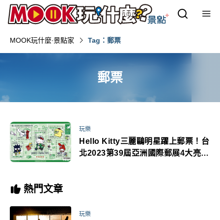
MOOK玩什麼‧景點家
Tag：郵票
郵票
玩樂
Hello Kitty三麗鷗明星躍上郵票！台
北2023第39屆亞洲國際郵展4大亮點
免費看展
熱門文章
玩樂