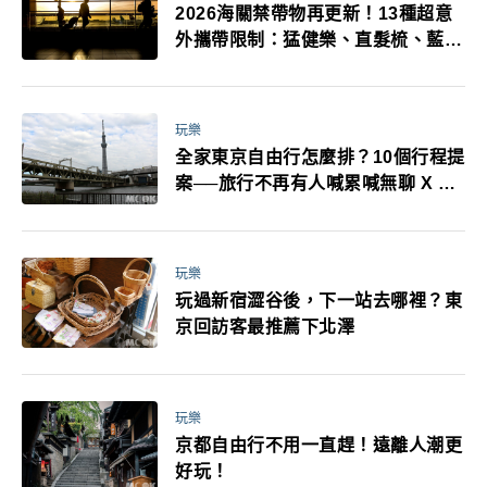
2026海關禁帶物再更新！13種超意
外攜帶限制：猛健樂、直髮梳、藍牙
耳機、暖暖包都有事！最高還罰百
萬！注意事項一次看！
玩樂
全家東京自由行怎麼排？10個行程提
案──旅行不再有人喊累喊無聊 X 爸
媽小孩都能找到喜歡的好玩法！
玩樂
玩過新宿澀谷後，下一站去哪裡？東
京回訪客最推薦下北澤
玩樂
京都自由行不用一直趕！遠離人潮更
好玩！