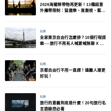
2026海關禁帶物再更新！13種超意
外攜帶限制：猛健樂、直髮梳、藍牙
耳機、暖暖包都有事！最高還罰百
萬！注意事項一次看！
玩樂
全家東京自由行怎麼排？10個行程提
案──旅行不再有人喊累喊無聊 X 爸
媽小孩都能找到喜歡的好玩法！
玩樂
京都自由行不用一直趕！遠離人潮更
好玩！
玩樂
旅行的意義到底是什麼！20句旅行名
言語錄控必看