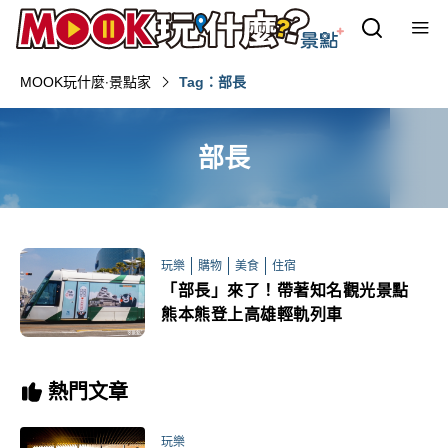
MOOK玩什麼‧景點家
Tag：部長
部長
玩樂
購物
美食
住宿
「部長」來了！帶著知名觀光景點
熊本熊登上高雄輕軌列車
熱門文章
玩樂