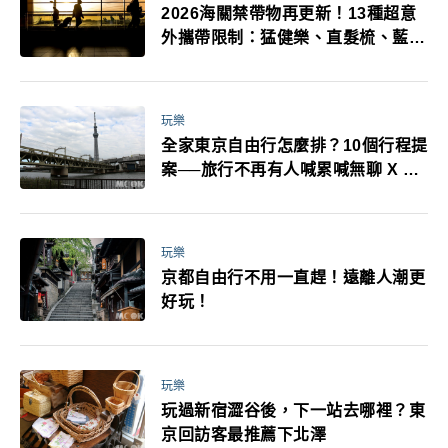
2026海關禁帶物再更新！13種超意
外攜帶限制：猛健樂、直髮梳、藍牙
耳機、暖暖包都有事！最高還罰百
萬！注意事項一次看！
玩樂
全家東京自由行怎麼排？10個行程提
案──旅行不再有人喊累喊無聊 X 爸
媽小孩都能找到喜歡的好玩法！
玩樂
京都自由行不用一直趕！遠離人潮更
好玩！
玩樂
玩過新宿澀谷後，下一站去哪裡？東
京回訪客最推薦下北澤