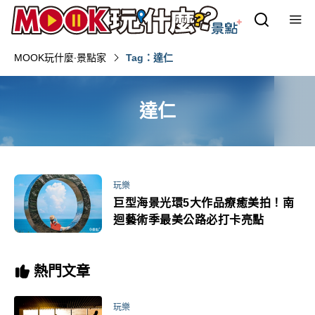
MOOK玩什麼‧景點家
Tag：達仁
達仁
玩樂
巨型海景光環5大作品療癒美拍！南
迴藝術季最美公路必打卡亮點
熱門文章
玩樂