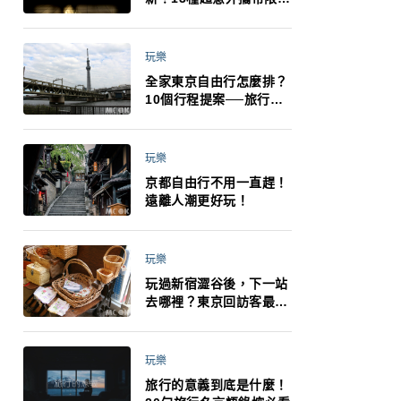
制：猛健樂、直髮梳、藍
牙耳機、暖暖包都有事！
最高還罰百萬！注意事項
玩樂
一次看！
全家東京自由行怎麼排？
10個行程提案──旅行不
再有人喊累喊無聊 X 爸媽
小孩都能找到喜歡的好玩
法！
玩樂
京都自由行不用一直趕！
遠離人潮更好玩！
玩樂
玩過新宿澀谷後，下一站
去哪裡？東京回訪客最推
薦下北澤
玩樂
旅行的意義到底是什麼！