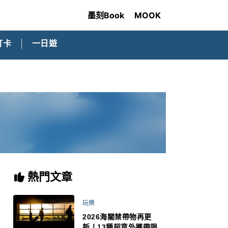
墨刻Book
MOOK
打卡
一日遊
熱門文章
玩樂
2026海關禁帶物再更
新！13種超意外攜帶限