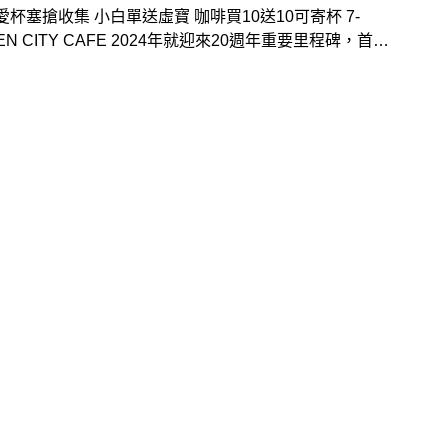
愛杯塞搶收集 小白單送虛寶 咖啡買10送10可寄杯 7-
VEN CITY CAFE 2024年就迎來20週年重要里程碑，首度
戲橘子(gamania)旗下長銷18年的經典線上遊戲「新楓之
作，透過線上線下虛實整合不僅推出「買CITY系列2杯送
，還能蒐集超卡哇伊療癒小物「CITY X新楓之谷」人氣
仔造型杯塞、主題杯等，更推出優惠，指定品項買10送
指定品項杯數1,010元等優惠(無參加新楓之谷活動)。