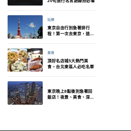
20句旅行名言語錄控必看
玩樂
東京自由行別急著排行
程！第一次去東京，這10
件事更重要
美食
頂好名店城5大熱門美
食，台北東區人必吃名單
東京晚上8點後別急著回
飯店！夜景、美食、深夜
玩法一次整理，東京人的
夜生活才正要開始