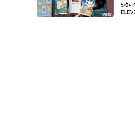
5款可
ELE
找來遊
谷」合
虛寶」
角色公
10、