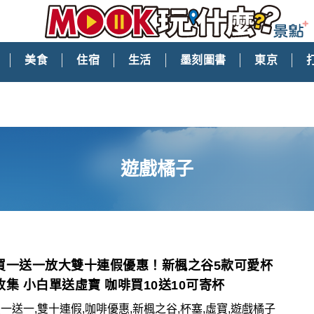
美食
住宿
生活
墨刻圖書
東京
遊戲橘子
買一送一放大雙十連假優惠！新楓之谷5款可愛杯
收集 小白單送虛寶 咖啡買10送10可寄杯
一送一,雙十連假,咖啡優惠,新楓之谷,杯塞,虛寶,遊戲橘子