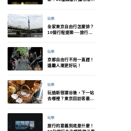
制：猛健樂、直髮梳、藍
牙耳機、暖暖包都有事！
最高還罰百萬！注意事項
玩樂
一次看！
全家東京自由行怎麼排？
10個行程提案──旅行不
再有人喊累喊無聊 X 爸媽
小孩都能找到喜歡的好玩
法！
玩樂
京都自由行不用一直趕！
遠離人潮更好玩！
玩樂
玩過新宿澀谷後，下一站
去哪裡？東京回訪客最推
薦下北澤
玩樂
旅行的意義到底是什麼！