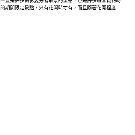
景一直是許多攝影愛好者取景的重點，也是許多遊客賞花時
意的期間限定景點，只有花開時才有，而且隨著花開程度不
構成的景象也都不一樣，「造橋鐵道鳳凰花」一景只有初夏
有，最佳觀賞位置就在綠池庭園旁，也因此使得綠池庭園的
能見度大大提高！