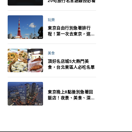
20句旅行名言語錄控必看
玩樂
東京自由行別急著排行
程！第一次去東京，這10
件事更重要
美食
頂好名店城5大熱門美
食，台北東區人必吃名單
東京晚上8點後別急著回
飯店！夜景、美食、深夜
玩法一次整理，東京人的
夜生活才正要開始