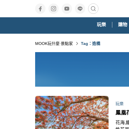
玩樂
購物
MOOK玩什麼‧景點家
Tag：造橋
玩樂
鳳凰
花海,