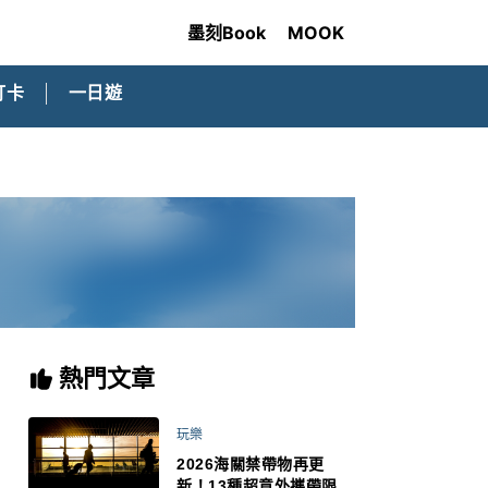
墨刻Book
MOOK
打卡
一日遊
熱門文章
玩樂
2026海關禁帶物再更
新！13種超意外攜帶限