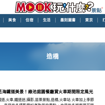
美食
住宿
生活
墨刻圖書
東京
造橋
花海鐵道美景！綠池庭園餐廳賞火車期間限定風光
鐵道,火車,鐵道迷,攝影,苗栗景點,造橋,火車站 火車加上季節