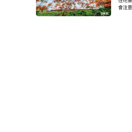
性花
會注
同，
時分
打卡