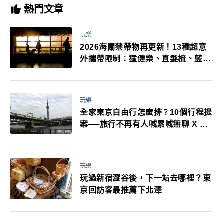
熱門文章
玩樂
2026海關禁帶物再更新！13種超意
外攜帶限制：猛健樂、直髮梳、藍牙
耳機、暖暖包都有事！最高還罰百
萬！注意事項一次看！
玩樂
全家東京自由行怎麼排？10個行程提
案──旅行不再有人喊累喊無聊 X 爸
媽小孩都能找到喜歡的好玩法！
玩樂
玩過新宿澀谷後，下一站去哪裡？東
京回訪客最推薦下北澤