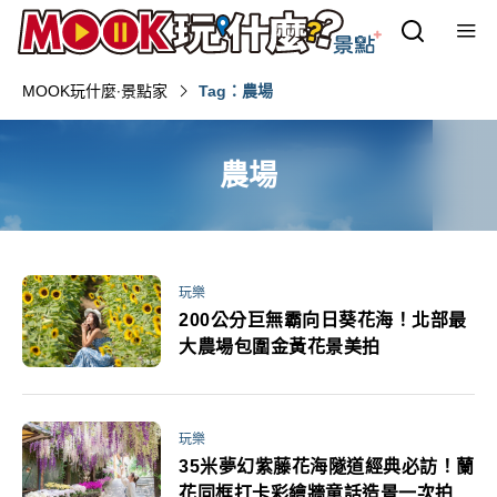
MOOK玩什麼‧景點家
Tag：農場
農場
玩樂
200公分巨無霸向日葵花海！北部最
大農場包圍金黃花景美拍
玩樂
35米夢幻紫藤花海隧道經典必訪！蘭
花同框打卡彩繪牆童話造景一次拍