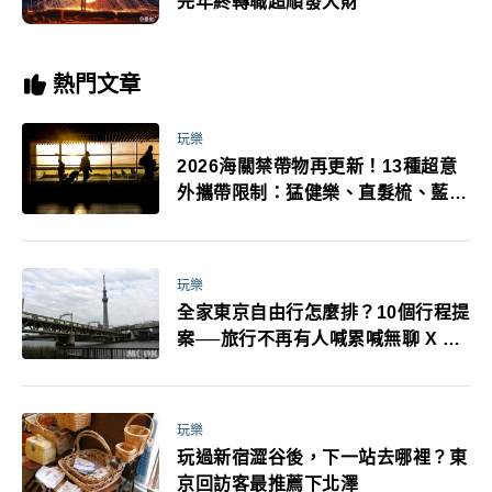
完年終轉職超順發大財
熱門文章
玩樂
2026海關禁帶物再更新！13種超意
外攜帶限制：猛健樂、直髮梳、藍牙
耳機、暖暖包都有事！最高還罰百
萬！注意事項一次看！
玩樂
全家東京自由行怎麼排？10個行程提
案──旅行不再有人喊累喊無聊 X 爸
媽小孩都能找到喜歡的好玩法！
玩樂
玩過新宿澀谷後，下一站去哪裡？東
京回訪客最推薦下北澤