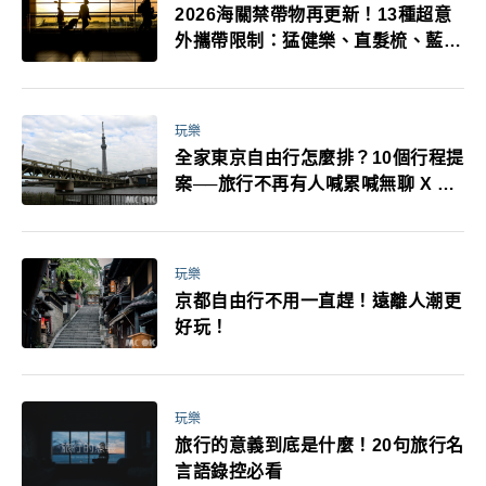
2026海關禁帶物再更新！13種超意
外攜帶限制：猛健樂、直髮梳、藍牙
耳機、暖暖包都有事！最高還罰百
萬！注意事項一次看！
玩樂
全家東京自由行怎麼排？10個行程提
案──旅行不再有人喊累喊無聊 X 爸
媽小孩都能找到喜歡的好玩法！
玩樂
京都自由行不用一直趕！遠離人潮更
好玩！
玩樂
旅行的意義到底是什麼！20句旅行名
言語錄控必看