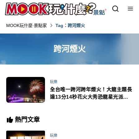
MOOK玩什麼‧景點家
Tag：跨河煙火
跨河煙火
玩樂
全台唯一跨河跨年煙火！大龍主題長
達13分14秒花火大秀恐龍星光派對
10大最佳觀賞地公布
熱門文章
玩樂