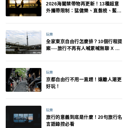
2026海關禁帶物再更新！13種超意
外攜帶限制：猛健樂、直髮梳、藍牙
耳機、暖暖包都有事！最高還罰百
萬！注意事項一次看！
玩樂
全家東京自由行怎麼排？10個行程提
案──旅行不再有人喊累喊無聊 X 爸
媽小孩都能找到喜歡的好玩法！
玩樂
京都自由行不用一直趕！遠離人潮更
好玩！
玩樂
旅行的意義到底是什麼！20句旅行名
言語錄控必看