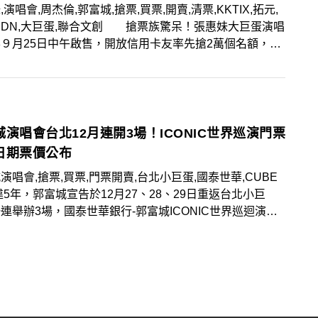
,演唱會,周杰倫,郭富城,搶票,買票,開賣,清票,KKTIX,拓元,
UDN,大巨蛋,聯合文創 搶票族驚呆！張惠妹大巨蛋演唱
９月25日中午啟售，開放信用卡友率先搶2萬個名額，開
40秒完售，令搶票族傻眼；而周杰倫大巨蛋演唱會座位
、開賣日期也公布，讓許多歌迷議論紛紛、摩拳擦掌；此
月21日已全面售票的郭富城ICONIC演唱會台北站，在清
有零星名額於9月27日再次啟售，沒搶到的歌迷粉絲別錯
城演唱會台北12月連開3場！ICONIC世界巡演門票
日期票價公布
演唱會,搶票,買票,門票開賣,台北小巨蛋,國泰世華,CUBE
違5年，郭富城宣告於12月27、28、29日重返台北小巨
連舉辦3場，國泰世華銀行-郭富城ICONIC世界巡迴演唱
024台北站》演唱會，售票開賣細節9月12日公布！