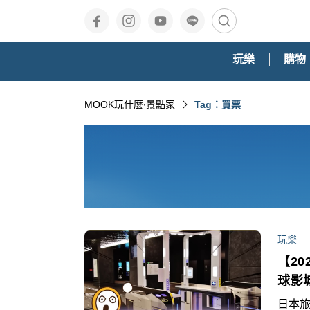
玩樂
購物
MOOK玩什麼‧景點家
Tag：買票
玩樂
【2
球影
日本旅