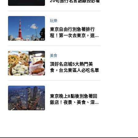
20句旅行名言語錄控必看
玩樂
東京自由行別急著排行
程！第一次去東京，這10
件事更重要
美食
頂好名店城5大熱門美
食，台北東區人必吃名單
東京晚上8點後別急著回
飯店！夜景、美食、深夜
玩法一次整理，東京人的
夜生活才正要開始