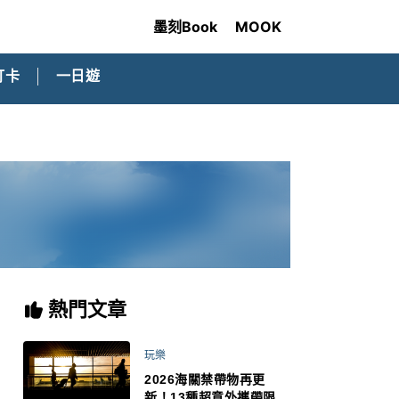
墨刻Book
MOOK
打卡
一日遊
熱門文章
玩樂
2026海關禁帶物再更
新！13種超意外攜帶限