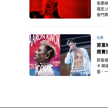
張惠妹
寬宏,
會門票
賣瞬間
票價
外，9
玩樂
票後仍
過！
郭富
開賣
郭富城
卡 睽
蛋，一
會《2