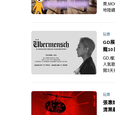
票,M
地陸
到景
202
玩樂
GD
龍1
GD,權
人氣歌
開3
《Üb
北10
的粉
玩樂
張惠
清票