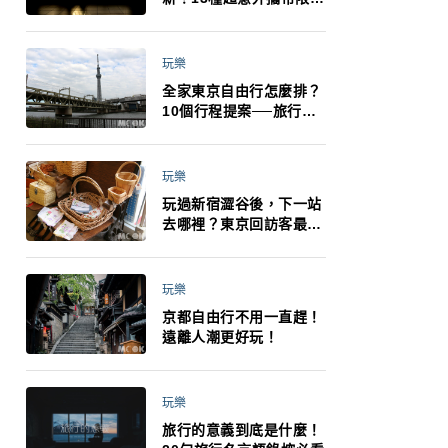
制：猛健樂、直髮梳、藍
牙耳機、暖暖包都有事！
最高還罰百萬！注意事項
玩樂
一次看！
全家東京自由行怎麼排？
10個行程提案──旅行不
再有人喊累喊無聊 X 爸媽
小孩都能找到喜歡的好玩
法！
玩樂
玩過新宿澀谷後，下一站
去哪裡？東京回訪客最推
薦下北澤
玩樂
京都自由行不用一直趕！
遠離人潮更好玩！
玩樂
旅行的意義到底是什麼！