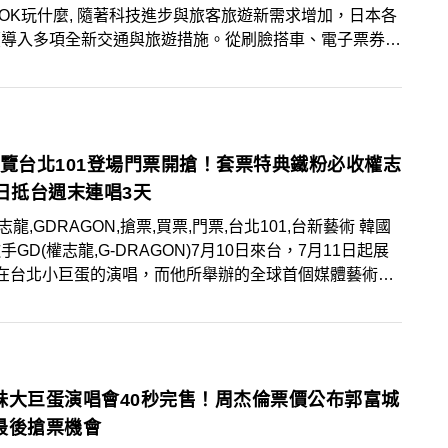
OOK玩什麼, 隨著科技進步與旅客旅遊新需求增加，日本各
續導入多項全新交通與旅遊措施。從刷臉搭車、電子票券，
點購票方式更新與住宿稅調整，都是訪日旅客必看的新知，
5年的日本旅遊迎來嶄新變化，交通新訊攻略一次看！
展覽台北101登場門票開搶！套票特典鐵粉必收權志
0日抵台週末連唱3天
志龍,GDRAGON,搶票,買票,門票,台北101,台新藝術 韓國
手GD(權志龍,G-DRAGON)7月10日來台，7月11日起展
天在台北小巨蛋的演唱，而他所舉辦的全球首個媒體藝術展
ermensch》，也於7月10日晚間19點10分開賣，展覽在台
1展出，GD藝術作品＆展場周邊商品原裝呈現，想要朝聖
絲要趕緊搶票，以免向隅！
妹大巨蛋演唱會40秒完售！周杰倫票價公布郭富城
最後搶票機會