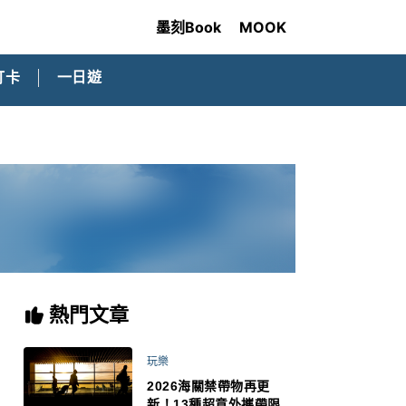
墨刻Book
MOOK
打卡
一日遊
熱門文章
玩樂
2026海關禁帶物再更
新！13種超意外攜帶限