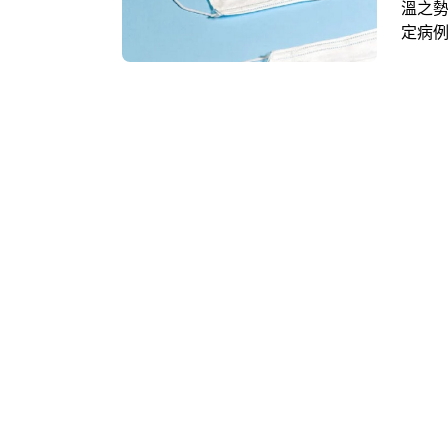
溫之勢，
定病例
升；3
改為