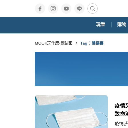
玩樂
購物
MOOK玩什麼‧景點家
Tag：譚德賽
疫情
致命
疫情,