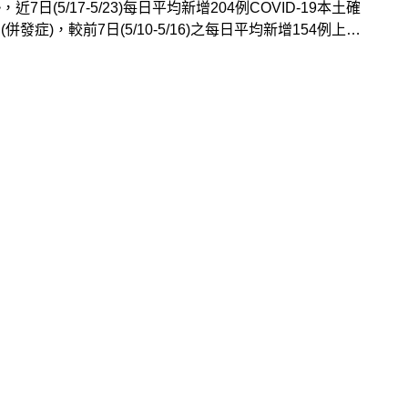
近7日(5/17-5/23)每日平均新增204例COVID-19本土確
(併發症)，較前7日(5/10-5/16)之每日平均新增154例上
月20日之後實施的口罩新制，5月31日起有所調整，4場所
一定要配戴，其他建議配戴口罩的場所也請多留意。