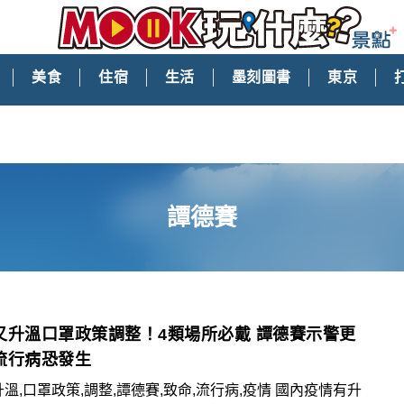
美食
住宿
生活
墨刻圖書
東京
譚德賽
又升溫口罩政策調整！4類場所必戴 譚德賽示警更
流行病恐發生
升溫,口罩政策,調整,譚德賽,致命,流行病,疫情 國內疫情有升