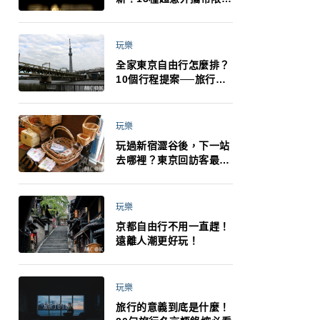
制：猛健樂、直髮梳、藍
牙耳機、暖暖包都有事！
最高還罰百萬！注意事項
玩樂
一次看！
全家東京自由行怎麼排？
10個行程提案──旅行不
再有人喊累喊無聊 X 爸媽
小孩都能找到喜歡的好玩
法！
玩樂
玩過新宿澀谷後，下一站
去哪裡？東京回訪客最推
薦下北澤
玩樂
京都自由行不用一直趕！
遠離人潮更好玩！
玩樂
旅行的意義到底是什麼！