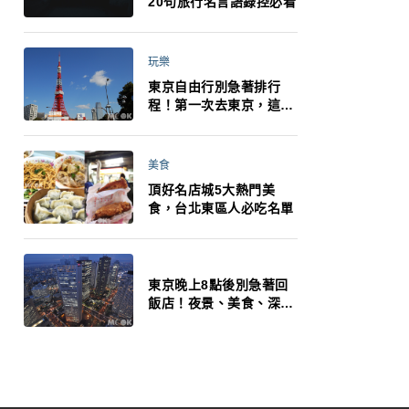
20句旅行名言語錄控必看
玩樂
東京自由行別急著排行
程！第一次去東京，這10
件事更重要
美食
頂好名店城5大熱門美
食，台北東區人必吃名單
東京晚上8點後別急著回
飯店！夜景、美食、深夜
玩法一次整理，東京人的
夜生活才正要開始