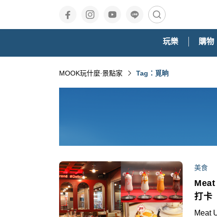
玩樂
購物
MOOK玩什麼‧景點家
Tag：覓晌
美食
Me
打卡
Mea