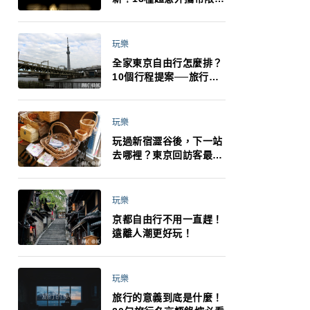
制：猛健樂、直髮梳、藍
牙耳機、暖暖包都有事！
最高還罰百萬！注意事項
玩樂
一次看！
全家東京自由行怎麼排？
10個行程提案──旅行不
再有人喊累喊無聊 X 爸媽
小孩都能找到喜歡的好玩
法！
玩樂
玩過新宿澀谷後，下一站
去哪裡？東京回訪客最推
薦下北澤
玩樂
京都自由行不用一直趕！
遠離人潮更好玩！
玩樂
旅行的意義到底是什麼！