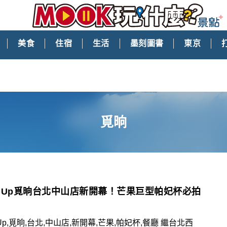
美食
住宿
生活
墨刻圖書
東京
覓晌
at Up覓晌台北中山店新開幕！芒果巨型帕妃杯必拍
t Up,覓晌,台北,中山店,新開幕,芒果,帕妃杯,餐廳 繼台北西