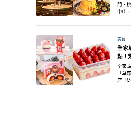
門、桃
中山
山商
熱潮
氣必
美食
全家
點！
全家,
「草
店「M
包括
手禮名
惠！