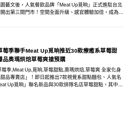
園藝文後，人氣餐飲品牌「Meat Up覓晌」正式進駐台北
，開出第三間門市！空間全面升級、感官體驗加倍，成為中
圈最新潮流聚點與打卡地標。開幕同步帶來浮誇系芒果甜點
，中山、西門限定的「我是流芒老大」芒果巨型帕妃杯，霸
點！
草莓季聯手Meat Up覓晌推近30款療癒系草莓甜
爆品奧瑪烘焙草莓爽搶預購
草莓季,Meat Up,覓晌,草莓甜點,奧瑪烘焙,草莓爽 全家化身
莓甜品專賣店」！即日起推出7款視覺系甜點麵包、人氣名
eat Up覓晌」聯名新品與30款排隊名店草莓甜點，其中更
高雄奧瑪烘焙草莓爽、團購美食幸福翔綺草莓麻糬及台中伴
店法布甜等知名甜點品牌，指定商品下單再享2件95折優