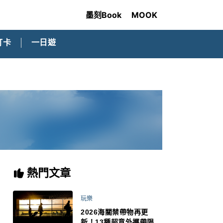
墨刻Book
MOOK
打卡
一日遊
熱門文章
玩樂
2026海關禁帶物再更
新！13種超意外攜帶限