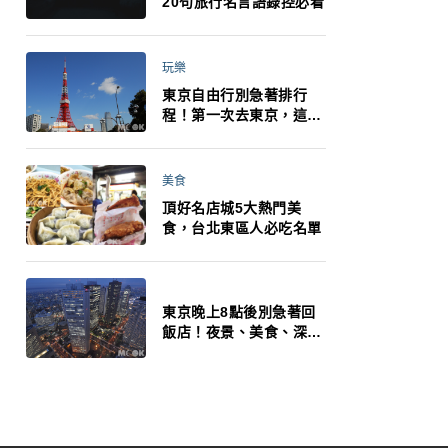
20句旅行名言語錄控必看
玩樂
東京自由行別急著排行
程！第一次去東京，這10
件事更重要
美食
頂好名店城5大熱門美
食，台北東區人必吃名單
東京晚上8點後別急著回
飯店！夜景、美食、深夜
玩法一次整理，東京人的
夜生活才正要開始