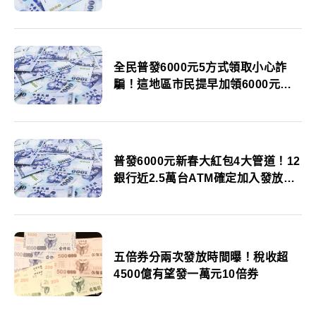
全民普發6000元5方式領取小心詐
騙！這地區市民提早加領6000元羨
煞人
普發6000元新春大紅包4大管道！12
銀行近2.5萬台ATM確定加入發放領
取
五倍券分兩次發放時間曝！稅收超
4500億有望發一萬元10倍券