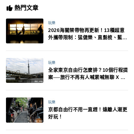
熱門文章
玩樂
2026海關禁帶物再更新！13種超意
外攜帶限制：猛健樂、直髮梳、藍牙
耳機、暖暖包都有事！最高還罰百
萬！注意事項一次看！
玩樂
全家東京自由行怎麼排？10個行程提
案──旅行不再有人喊累喊無聊 X 爸
媽小孩都能找到喜歡的好玩法！
玩樂
京都自由行不用一直趕！遠離人潮更
好玩！