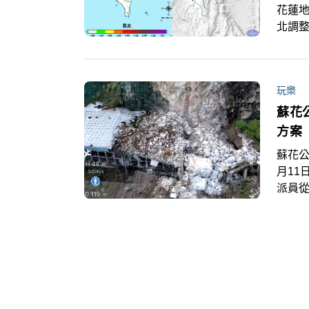
花蓮地
北調
玩樂
蘇花
方案
蘇花公
月11
派員從
行，
人們