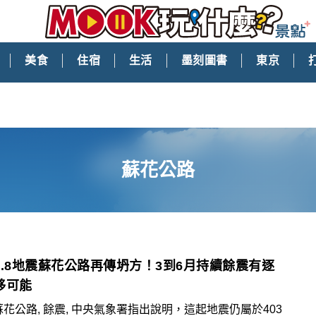
美食
住宿
生活
墨刻圖書
東京
蘇花公路
5.8地震蘇花公路再傳坍方！3到6月持續餘震有逐
移可能
蘇花公路, 餘震, 中央氣象署指出說明，這起地震仍屬於403