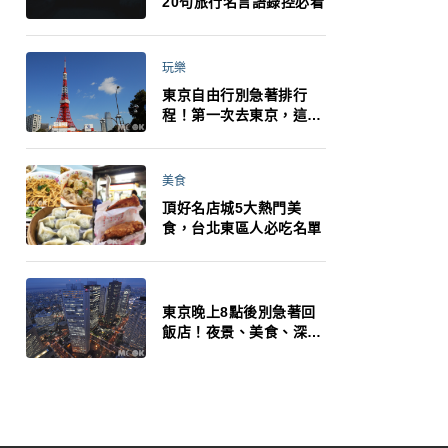
20句旅行名言語錄控必看
玩樂
東京自由行別急著排行
程！第一次去東京，這10
件事更重要
美食
頂好名店城5大熱門美
食，台北東區人必吃名單
東京晚上8點後別急著回
飯店！夜景、美食、深夜
玩法一次整理，東京人的
夜生活才正要開始