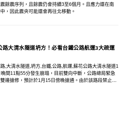
震餘震序列，且餘震仍會持續3至6個月。且應力還在南
整中，因此震央可能還會再往北移動。
公路大清水隧道坍方！必看台鐵公路航運3大疏運
路,大清水隧道,坍方,台鐵,公路,航運,蘇花公路大清水隧道1
日晚間11點55分發生崩塌，目前雙向中斷，公路總局緊急
雙邊搶修，預計於1月15日傍晚搶通。由於該路段禁止通
景編特別整理台鐵、航運、公路3大替代交通方案，提供旅
參考。