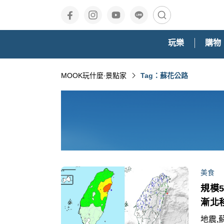
玩樂
購物
MOOK玩什麼‧景點家
Tag：蘇花公路
美食
規模
漸北
地震,