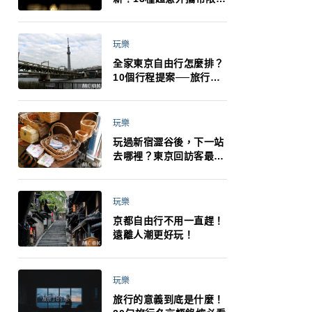
制：猛健樂、直髮梳、藍
牙耳機、暖暖包都有事！
最高還罰百萬！注意事項
玩樂
一次看！
全家東京自由行怎麼排？
10個行程提案──旅行不
再有人喊累喊無聊 X 爸媽
小孩都能找到喜歡的好玩
法！
玩樂
玩過新宿澀谷後，下一站
去哪裡？東京回訪客最推
薦下北澤
玩樂
京都自由行不用一直趕！
遠離人潮更好玩！
玩樂
旅行的意義到底是什麼！