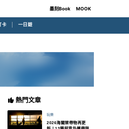
墨刻Book
MOOK
打卡
一日遊
熱門文章
玩樂
2026海關禁帶物再更
新！13種超意外攜帶限