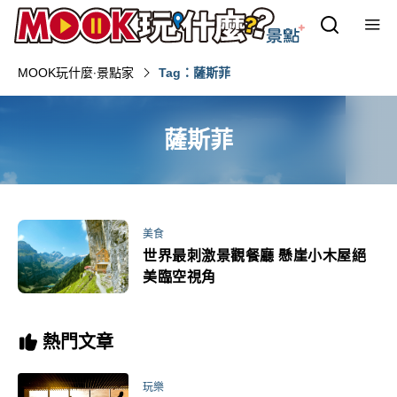
MOOK玩什麼‧景點家
Tag：薩斯菲
薩斯菲
美食
世界最刺激景觀餐廳 懸崖小木屋絕
美臨空視角
熱門文章
玩樂