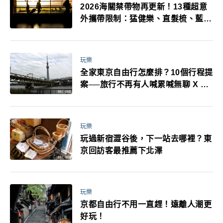
2026海關禁帶物再更新！13種超意
外攜帶限制：猛健樂、直髮梳、藍牙
耳機、暖暖包都有事！最高還罰百
萬！注意事項一次看！
玩樂
全家東京自由行怎麼排？10個行程提
案──旅行不再有人喊累喊無聊 X 爸
媽小孩都能找到喜歡的好玩法！
玩樂
玩過新宿澀谷後，下一站去哪裡？東
京回訪客最推薦下北澤
玩樂
京都自由行不用一直趕！遠離人潮更
好玩！