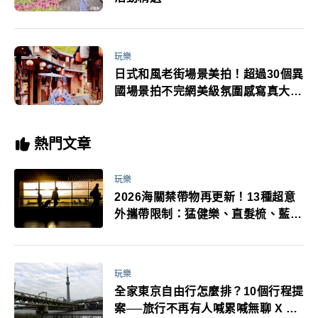
玩樂
日式和風老街場景美拍！超過30個異
國場景拍不完網美級氛圍感寫真大片
這裡拍
熱門文章
玩樂
2026海關禁帶物再更新！13種超意
外攜帶限制：猛健樂、直髮梳、藍牙
耳機、暖暖包都有事！最高還罰百
萬！注意事項一次看！
玩樂
全家東京自由行怎麼排？10個行程提
案──旅行不再有人喊累喊無聊 X 爸