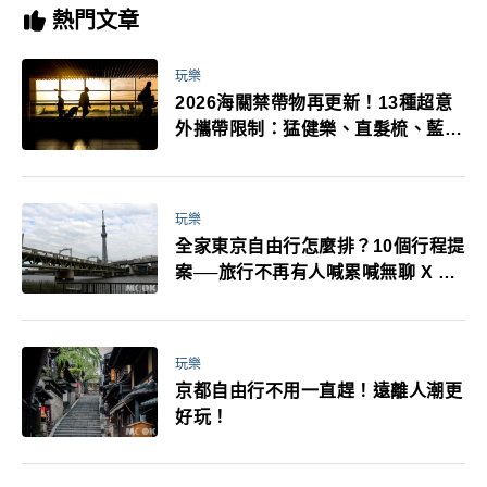
熱門文章
玩樂
2026海關禁帶物再更新！13種超意
外攜帶限制：猛健樂、直髮梳、藍牙
耳機、暖暖包都有事！最高還罰百
萬！注意事項一次看！
玩樂
全家東京自由行怎麼排？10個行程提
案──旅行不再有人喊累喊無聊 X 爸
媽小孩都能找到喜歡的好玩法！
玩樂
京都自由行不用一直趕！遠離人潮更
好玩！