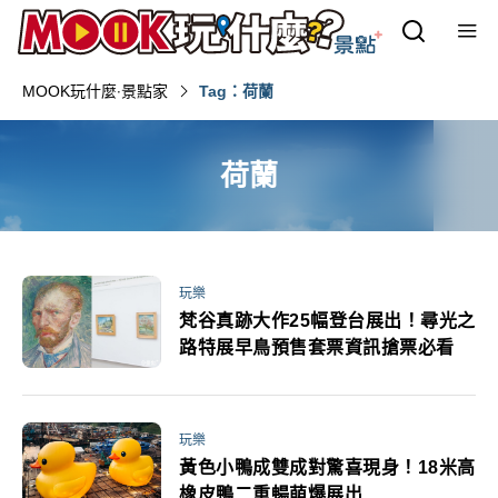
MOOK玩什麼‧景點家
Tag：荷蘭
荷蘭
玩樂
梵谷真跡大作25幅登台展出！尋光之
路特展早鳥預售套票資訊搶票必看
玩樂
黃色小鴨成雙成對驚喜現身！18米高
橡皮鴨二重暢萌爆展出