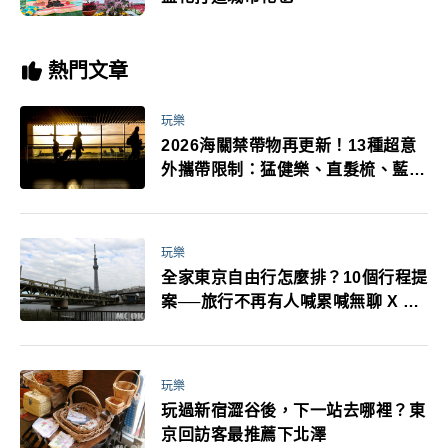
熱門文章
玩樂
2026海關禁帶物再更新！13種超意
外攜帶限制：猛健樂、直髮梳、藍牙
耳機、暖暖包都有事！最高還罰百
萬！注意事項一次看！
玩樂
全家東京自由行怎麼排？10個行程提
案──旅行不再有人喊累喊無聊 X 爸
媽小孩都能找到喜歡的好玩法！
玩樂
玩過新宿澀谷後，下一站去哪裡？東
京回訪客最推薦下北澤