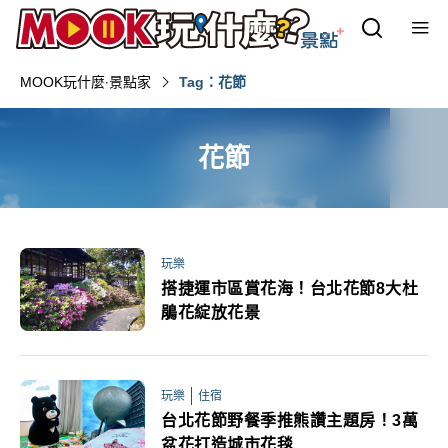
MOOK玩什麼‧景點家
Tag：花節
花節
玩樂
搭捷運市區賞花海！台北花節8大杜
鵑花綻放花景
玩樂
住宿
台北花節野餐季推熊讚主題房！3萬
盆花打造城市花毯