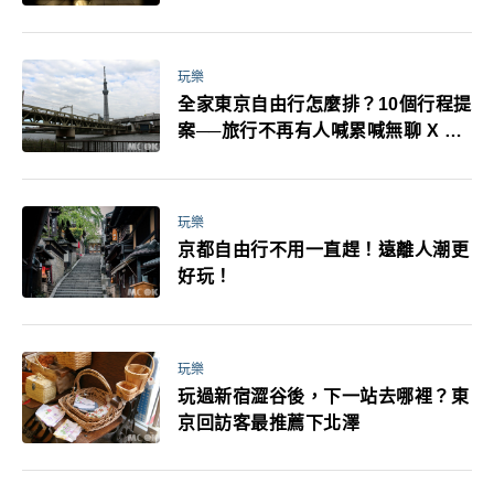
耳機、暖暖包都有事！最高還罰百
萬！注意事項一次看！
玩樂
全家東京自由行怎麼排？10個行程提
案──旅行不再有人喊累喊無聊 X 爸
媽小孩都能找到喜歡的好玩法！
玩樂
京都自由行不用一直趕！遠離人潮更
好玩！
玩樂
玩過新宿澀谷後，下一站去哪裡？東
京回訪客最推薦下北澤