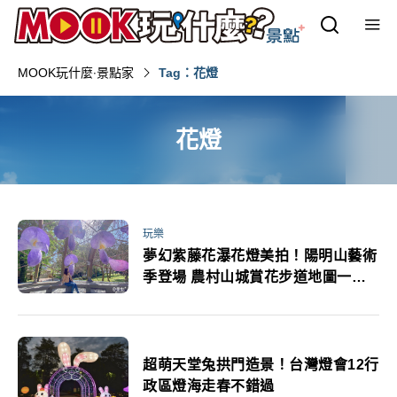
MOOK玩什麼‧景點家
Tag：花燈
花燈
玩樂
夢幻紫藤花瀑花燈美拍！陽明山藝術
季登場 農村山城賞花步道地圖一次
看
超萌天堂兔拱門造景！台灣燈會12行
政區燈海走春不錯過