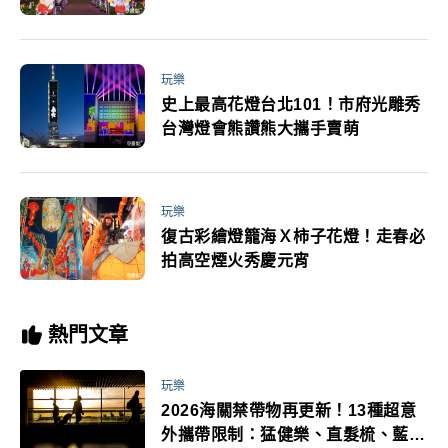
玩樂
史上最高花燈台北101！市府光雕秀
台灣燈會熊讚熊大攜手賣萌
玩樂
復古彩繪燈籠海Ｘ柿子花燈！走春必
拍高空煙火秀慶元宵
熱門文章
玩樂
2026海關禁帶物再更新！13種超意
外攜帶限制：猛健樂、直髮梳、藍牙