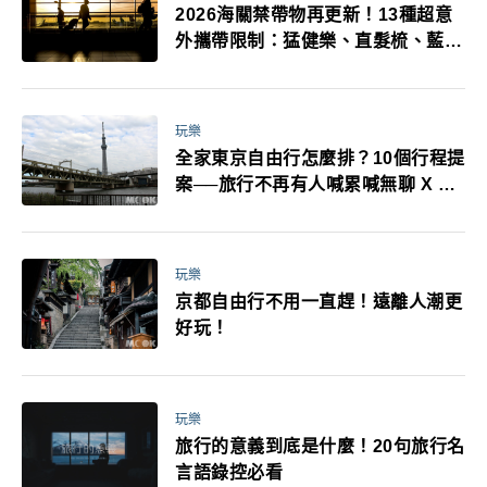
2026海關禁帶物再更新！13種超意
外攜帶限制：猛健樂、直髮梳、藍牙
耳機、暖暖包都有事！最高還罰百
萬！注意事項一次看！
玩樂
全家東京自由行怎麼排？10個行程提
案──旅行不再有人喊累喊無聊 X 爸
媽小孩都能找到喜歡的好玩法！
玩樂
京都自由行不用一直趕！遠離人潮更
好玩！
玩樂
旅行的意義到底是什麼！20句旅行名
言語錄控必看