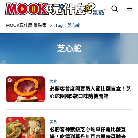
MOOK玩什麼‧景點家
Tag：芝心蛇
芝心蛇
美食
必勝客首度開賣愚人節比薩盲盒！芝
心蛇圈圈5款口味隨機開箱
美食
必勝客神獸級芝心蛇草仔龜比薩登
場！吃得到萬丹紅豆古早味菜脯米