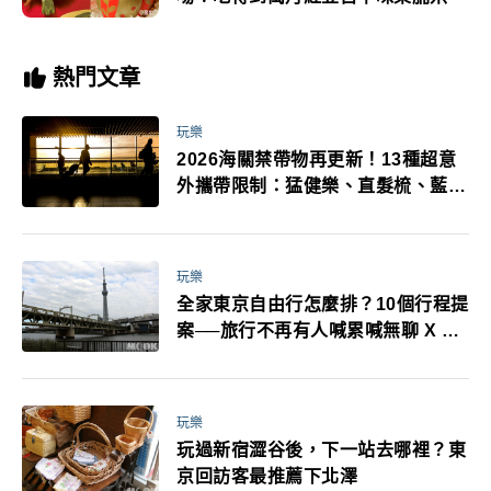
熱門文章
玩樂
2026海關禁帶物再更新！13種超意
外攜帶限制：猛健樂、直髮梳、藍牙
耳機、暖暖包都有事！最高還罰百
萬！注意事項一次看！
玩樂
全家東京自由行怎麼排？10個行程提
案──旅行不再有人喊累喊無聊 X 爸
媽小孩都能找到喜歡的好玩法！
玩樂
玩過新宿澀谷後，下一站去哪裡？東
京回訪客最推薦下北澤