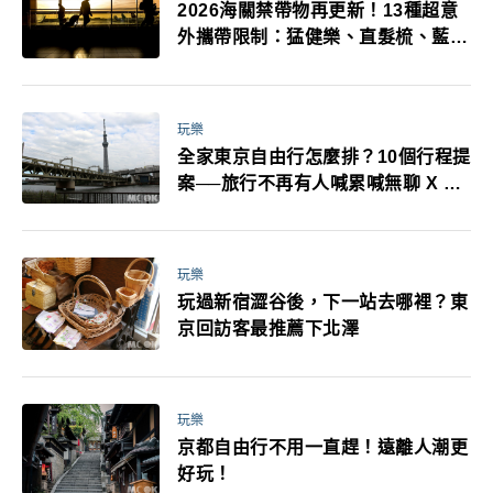
2026海關禁帶物再更新！13種超意
外攜帶限制：猛健樂、直髮梳、藍牙
耳機、暖暖包都有事！最高還罰百
萬！注意事項一次看！
玩樂
全家東京自由行怎麼排？10個行程提
案──旅行不再有人喊累喊無聊 X 爸
媽小孩都能找到喜歡的好玩法！
玩樂
玩過新宿澀谷後，下一站去哪裡？東
京回訪客最推薦下北澤
玩樂
京都自由行不用一直趕！遠離人潮更
好玩！