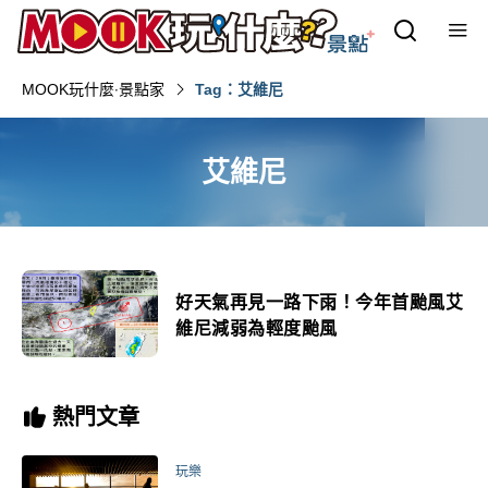
MOOK玩什麼‧景點家
Tag：艾維尼
艾維尼
好天氣再見一路下雨！今年首颱風艾
維尼減弱為輕度颱風
熱門文章
玩樂