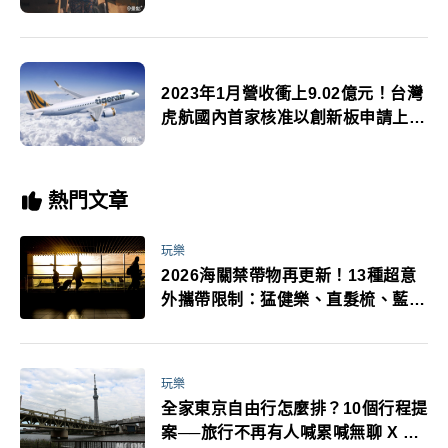
2023年1月營收衝上9.02億元！台灣
虎航國內首家核准以創新板申請上市
航空業者
熱門文章
玩樂
2026海關禁帶物再更新！13種超意
外攜帶限制：猛健樂、直髮梳、藍牙
耳機、暖暖包都有事！最高還罰百
萬！注意事項一次看！
玩樂
全家東京自由行怎麼排？10個行程提
案──旅行不再有人喊累喊無聊 X 爸