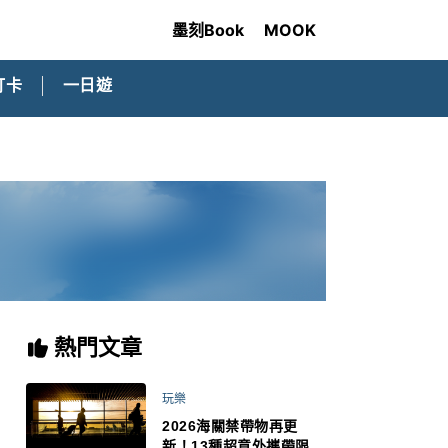
墨刻Book
MOOK
打卡
一日遊
熱門文章
玩樂
2026海關禁帶物再更
新！13種超意外攜帶限