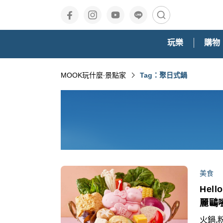
玩樂
購物
MOOK玩什麼‧景點家
Tag：聚日式鍋
美食
Hel
麗鷗
火鍋,粉