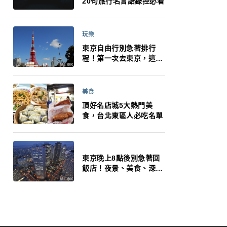
20句旅行名言語錄控必看
玩樂
東京自由行別急著排行
程！第一次去東京，這10
件事更重要
美食
頂好名店城5大熱門美
食，台北東區人必吃名單
東京晚上8點後別急著回
飯店！夜景、美食、深夜
玩法一次整理，東京人的
夜生活才正要開始