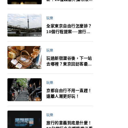
制：猛健樂、直髮梳、藍
牙耳機、暖暖包都有事！
最高還罰百萬！注意事項
玩樂
一次看！
全家東京自由行怎麼排？
10個行程提案──旅行不
再有人喊累喊無聊 X 爸媽
小孩都能找到喜歡的好玩
法！
玩樂
玩過新宿澀谷後，下一站
去哪裡？東京回訪客最推
薦下北澤
玩樂
京都自由行不用一直趕！
遠離人潮更好玩！
玩樂
旅行的意義到底是什麼！