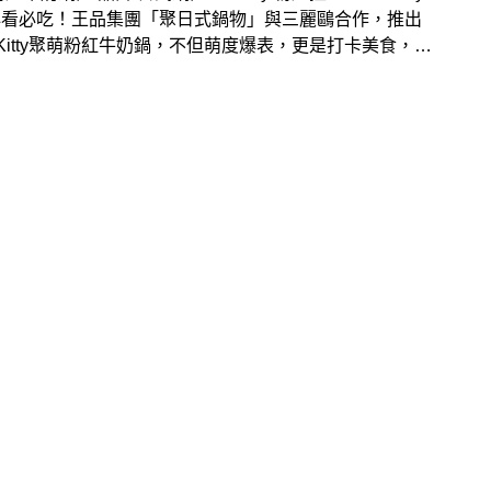
必看必吃！王品集團「聚日式鍋物」與三麗鷗合作，推出
lo Kitty聚萌粉紅牛奶鍋，不但萌度爆表，更是打卡美食，9
日至12月31日期間限定推出，用餐並完成指定動作還有機
東京來回機票與日本三麗鷗樂園門票！