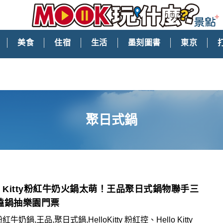
美食
住宿
生活
墨刻圖書
東京
聚日式鍋
lo Kitty粉紅牛奶火鍋太萌！王品聚日式鍋物聯手三
嗑鍋抽樂園門票
紅牛奶鍋,王品,聚日式鍋,HelloKitty 粉紅控、Hello Kitty