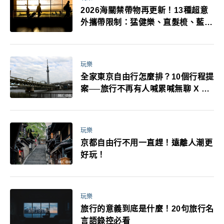
2026海關禁帶物再更新！13種超意
外攜帶限制：猛健樂、直髮梳、藍牙
耳機、暖暖包都有事！最高還罰百
萬！注意事項一次看！
玩樂
全家東京自由行怎麼排？10個行程提
案──旅行不再有人喊累喊無聊 X 爸
媽小孩都能找到喜歡的好玩法！
玩樂
京都自由行不用一直趕！遠離人潮更
好玩！
玩樂
旅行的意義到底是什麼！20句旅行名
言語錄控必看