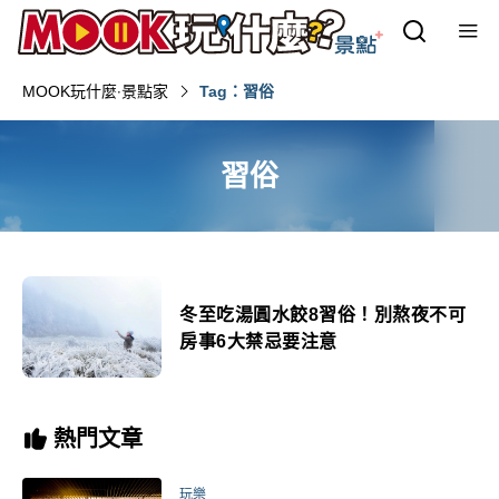
MOOK玩什麼‧景點家
Tag：習俗
習俗
冬至吃湯圓水餃8習俗！別熬夜不可
房事6大禁忌要注意
熱門文章
玩樂